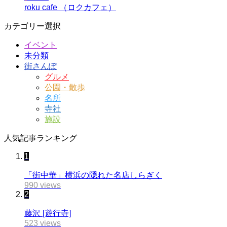
roku cafe （ロクカフェ）
カテゴリー選択
イベント
未分類
街さんぽ
グルメ
公園・散歩
名所
寺社
施設
人気記事ランキング
1
「街中華」横浜の隠れた名店しらぎく
990 views
2
藤沢 [遊行寺]
523 views