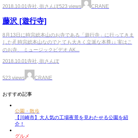
2018.10.01
寺社
,
街さんぽ
523 views
CRANE
藤沢 [遊行寺]
8月13日に時宗総本山のお寺である「遊行寺」に行ってきま
した✌️ 時宗総本山なのでとても大きく立派な本尊↓↓ 実はこ
のお寺、 ミュージックビデオ AK...
2018.10.01
寺社
,
街さんぽ
523 views
CRANE
おすすめ記事
公園・散歩
【川崎市】大人気の工場夜景を見わたせる公園を紹
介！
グルメ