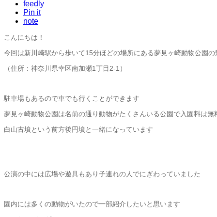
feedly
Pin it
note
こんにちは！
今回は新川崎駅から歩いて15分ほどの場所にある夢見ヶ崎動物公園の
（住所：神奈川県幸区南加瀬1丁目2-1）
駐車場もあるので車でも行くことができます
夢見ヶ崎動物公園は名前の通り動物がたくさんいる公園で入園料は無
白山古墳という前方後円墳と一緒になっています
公演の中には広場や遊具もあり子連れの人でにぎわっていました
園内には多くの動物がいたので一部紹介したいと思います