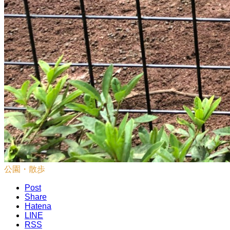
公園・散歩
Post
Share
Hatena
LINE
RSS