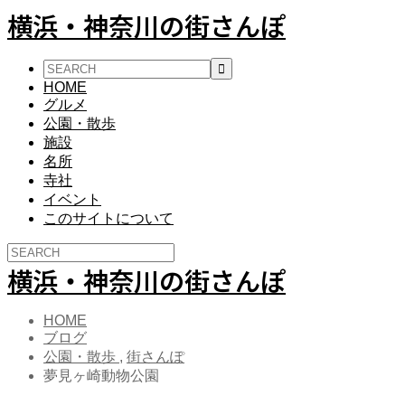
横浜・神奈川の街さんぽ
HOME
グルメ
公園・散歩
施設
名所
寺社
イベント
このサイトについて
横浜・神奈川の街さんぽ
HOME
ブログ
公園・散歩
,
街さんぽ
夢見ヶ崎動物公園